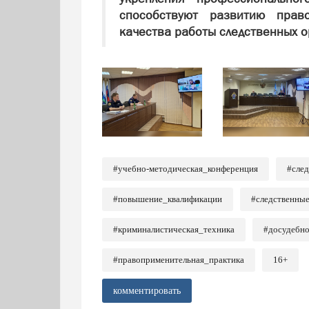
способствуют развитию пра
качества работы следственных о
#учебно-методическая_конференция
#сле
#повышение_квалификации
#следственны
#криминалистическая_техника
#досудебно
#правоприменительная_практика
16+
комментировать