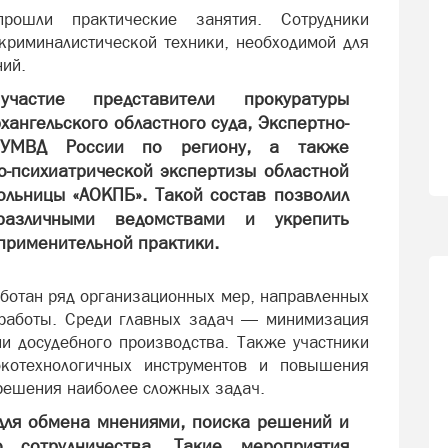
ошли практические занятия. Сотрудники
криминалистической техники, необходимой для
ний.
астие представители прокуратуры
хангельского областного суда, Экспертно-
а УМВД России по региону, а также
-психиатрической экспертизы областной
ольницы «АОКПБ». Такой состав позволил
азличными ведомствами и укрепить
применительной практики.
аботан ряд организационных мер, направленных
 работы. Среди главных задач — минимизация
ии досудебного производства. Также участники
окотехнологичных инструментов и повышения
 решения наиболее сложных задач.
для обмена мнениями, поиска решений и
о сотрудничества. Такие мероприятия