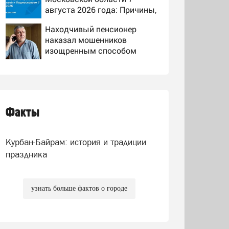
августа 2026 года: Причины,
источник, откуда был
Находчивый пенсионер
громкий хлопок
наказал мошенников
изощренным способом
Цепь из 19 американских
атомных подлодок
«окружает» Россию и Китай:
это инструмент первого
Факты
Захарова иронично
массированного удара
прокомментировала запрет
дипмиссиям США за
Курбан-Байрам: история и традиции
рубежом вешать флаги
ЛГБТ*
праздника
узнать больше фактов о городе