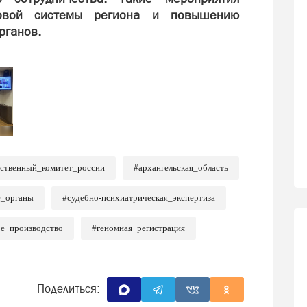
вовой системы региона и повышению
рганов.
дственный_комитет_россии
#архангельская_область
е_органы
#судебно-психиатрическая_экспертиза
е_производство
#геномная_регистрация
Поделиться: