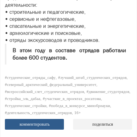
деятельности:
•
строительные и педагогические,
•
сервисные и нефтегазовые,
•
спасательные и энергетические,
•
археологические и поисковые,
•
отряды экскурсоводов и проводников.
В этом году в составе отрядов работали
более 600 студентов.
#студенческие_отряды_сафу
#лучший_штаб_студенческих_отрядов
#северный_арктический_федеральный_университет
#всероссийский_слет_студенческих_отрядов
#движение_студотрядов
#стройка_эль_дабаа
#участкие_в_проектах_росатома
#студенческие_стройки
#победа_в_конкурсе_минобрнауки
#деятельность_студенческих_отрядов
16+
комментировать
поделиться