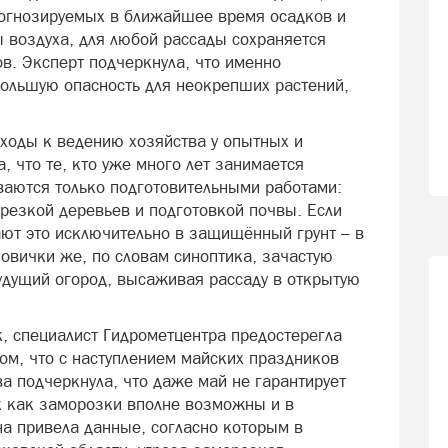
рогнозируемых в ближайшее время осадков и
 воздуха, для любой рассады сохраняется
в. Эксперт подчеркнула, что именно
ольшую опасность для неокрепших растений,
ходы к ведению хозяйства у опытных и
 что те, кто уже много лет занимается
иваются только подготовительными работами:
брезкой деревьев и подготовкой почвы. Если
ают это исключительно в защищённый грунт – в
овички же, по словам синоптика, зачастую
будущий огород, высаживая рассаду в открытую
к, специалист Гидрометцентра предостерегла
ом, что с наступлением майских праздников
а подчеркнула, что даже май не гарантирует
ак как заморозки вполне возможны и в
на привела данные, согласно которым в