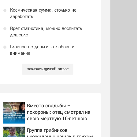
Космическая сумма, столько не
заработать
Врет статистика, можно воспитать
дешевле
Главное не деньги, а любовь и
внимание
показать другой опрос
Вместо свадьбы –
похороны: отец смотрел на
свою мертвую 16-летнюю
дочь и не мог сдержать
Группа грибников
слезы
неожиданно нашли в глухом