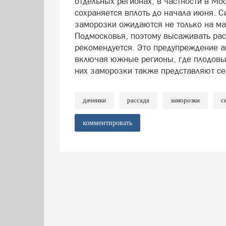
отдельных регионах, в частности в Мо
сохраняется вплоть до начала июня. С
заморозки ожидаются не только на ма
Подмосковья, поэтому высаживать расс
рекомендуется. Это предупреждение ак
включая южные регионы, где плодовые
них заморозки также представляют се
дачники
рассада
заморозки
с
комментировать