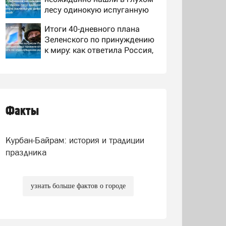
лесу одинокую испуганную
маленькую девочку с
Итоги 40-дневного плана
игрушкой
Зеленского по принуждению
к миру: как ответила Россия,
полный разбор провала
Пьяного водителя лишили
операции Украины от
машины и отправили в тюрь
военкора Коца
Факты
BBC News: рак простаты
Джо Байдена
распространился на его
Курбан-Байрам: история и традиции
кости и органы
праздника
узнать больше фактов о городе