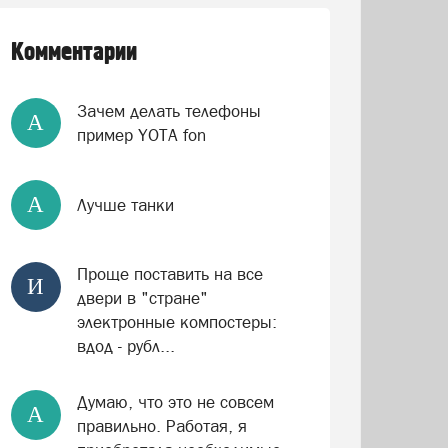
Комментарии
Зачем делать телефоны
А
пример YOTA fon
А
Лучше танки
Проще поставить на все
И
двери в "стране"
электронные компостеры:
вдод - рубл...
Думаю, что это не совсем
А
правильно. Работая, я