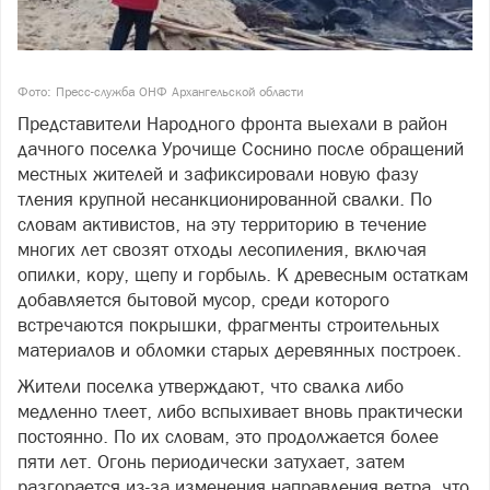
Фото: Пресс-служба ОНФ Архангельской области
Представители Народного фронта выехали в район
дачного поселка Урочище Соснино после обращений
местных жителей и зафиксировали новую фазу
тления крупной несанкционированной свалки. По
словам активистов, на эту территорию в течение
многих лет свозят отходы лесопиления, включая
опилки, кору, щепу и горбыль. К древесным остаткам
добавляется бытовой мусор, среди которого
встречаются покрышки, фрагменты строительных
материалов и обломки старых деревянных построек.
Жители поселка утверждают, что свалка либо
медленно тлеет, либо вспыхивает вновь практически
постоянно. По их словам, это продолжается более
пяти лет. Огонь периодически затухает, затем
разгорается из-за изменения направления ветра, что