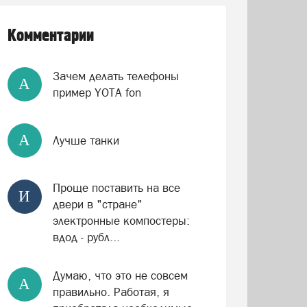
Комментарии
Зачем делать телефоны
А
пример YOTA fon
А
Лучше танки
Проще поставить на все
И
двери в "стране"
электронные компостеры:
вдод - рубл...
Думаю, что это не совсем
А
правильно. Работая, я