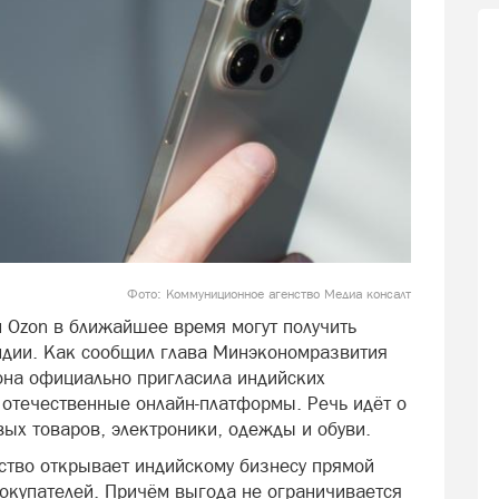
Фото: Коммуниционное агенство Медиа консалт
и Ozon в ближайшее время могут получить
ндии. Как сообщил глава Минэкономразвития
она официально пригласила индийских
 отечественные онлайн-платформы. Речь идёт о
ых товаров, электроники, одежды и обуви.
ество открывает индийскому бизнесу прямой
покупателей. Причём выгода не ограничивается