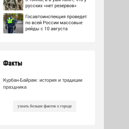
русских «нет резервов»
Госавтоинспекция проведет
по всей России массовые
рейды с 10 августа
Пушков посмеялся над
словами Вайкуле о
готовности воевать за
Латвию
Факты
Дмитриев пошутил о
причине массового наплыва
мигрантов в Европу -
Курбан-Байрам: история и традиции
Новости на Вести.ru
праздника
узнать больше фактов о городе