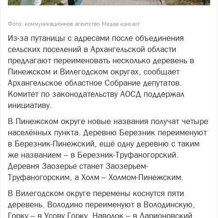
Фото: коммуникационное агентство Медиа консалт
Из-за путаницы с адресами после объединения
сельских поселений в Архангельской области
предлагают переименовать несколько деревень в
Пинежском и Вилегодском округах, сообщает
Архангельское областное Собрание депутатов.
Комитет по законодательству АОСД поддержал
инициативу.
В Пинежском округе новые названия получат четыре
населённых пункта. Деревню Березник переименуют
в Березник-Пинежский, ещё одну деревню с таким
же названием – в Березник-Труфаногорский.
Деревня Заозерье станет Заозерьем-
Труфаногорским, а Холм – Холмом-Пинежским.
В Вилегодском округе перемены коснутся пяти
деревень. Володино переименуют в Володинскую,
Горку – в Усову Горку, Наволок – в Ларионовский