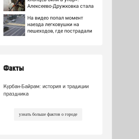
Алексеево-Дружковка стала
могильником для «птах
На видео попал момент
Мадьяра»
наезда легковушки на
пешеходов, где пострадали
минимум восемь человек
«Они в гости вдвоем ходят»:
06/08/2026 – Новости
известная журналистка
подтвердила роман
Бондарчука и Исаковой
Факты
Спасатели отказались от
эвакуации тела Натальи
Наговицыной с
Курбан-Байрам: история и традиции
семитысячника
праздника
узнать больше фактов о городе