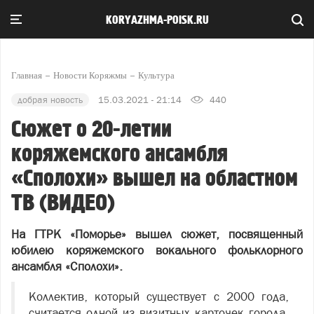
KORYAZHMA-POISK.RU
Главная
Новости Коряжмы
Культура
добрая новость
15.03.2021 - 21:14
440
Сюжет о 20-летии
коряжемского ансамбля
«Сполохи» вышел на областном
ТВ (ВИДЕО)
На ГТРК «Поморье» вышел сюжет, посвященный
юбилею коряжемского вокального фольклорного
ансамбля «Сполохи».
Коллектив, который существует с 2000 года,
считается одной из визитных карточек города,