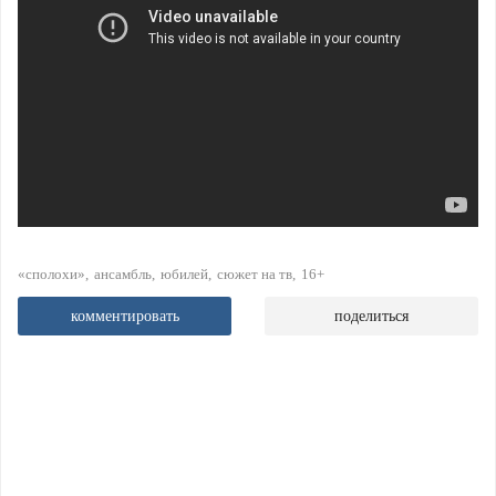
«сполохи»
ансамбль
юбилей
сюжет на тв
16+
комментировать
поделиться