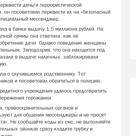
перевести деньги террористической
, он посоветовал перевести их на «безопасный
 специальный мессенджер.
ла в банке выдачу 1,5 миллиона рублей. На
упной суммы она ответила, как её
иобретение дачи. Однако поведение женщины
тельным. Заподозрив, что она находится под
азали в выдаче наличных, заблокировали
нию.
а о случившемся родственнику. Тот
иков и посоветовал обратиться в полицию.
кредитного учреждения удалось предотвратить
сбережения горожанки.
в, правоохранительных органов и
ьзуют для общения мессенджеры и не просят
та». Не сообщайте коды из смс, не выполняйте
ельных звонках сразу кладите трубку и
олицию.