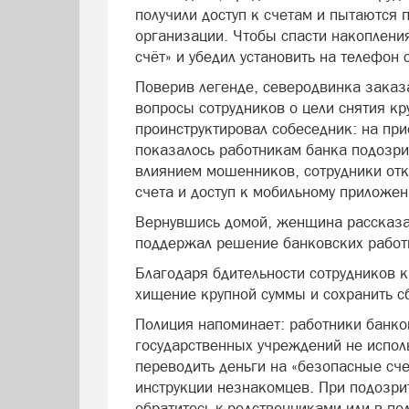
получили доступ к счетам и пытаются 
организации. Чтобы спасти накопления
счёт» и убедил установить на телефон
Поверив легенде, северодвинка заказа
вопросы сотрудников о цели снятия кр
проинструктировал собеседник: на пр
показалось работникам банка подозри
влиянием мошенников, сотрудники отк
счета и доступ к мобильному приложе
Вернувшись домой, женщина рассказал
поддержал решение банковских работн
Благодаря бдительности сотрудников 
хищение крупной суммы и сохранить 
Полиция напоминает: работники банко
государственных учреждений не испол
переводить деньги на «безопасные сче
инструкции незнакомцев. При подозрит
обратитесь к родственниками или в п