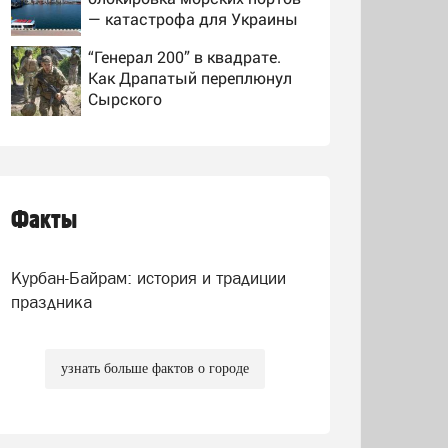
— катастрофа для Украины
“Генерал 200” в квадрате.
Как Драпатый переплюнул
Сырского
Крупный град и шквалистый
ветер обещают ульяновцам
на выходные
Факты
Людей не могут опознать:
четыре человека сгорели
заживо в страшном ДТП на
Курбан-Байрам: история и традиции
трассе 07/08/2026 –
Новости
праздника
узнать больше фактов о городе