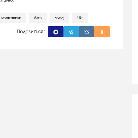
мошенники
банк
умвд
16+
Поделиться: