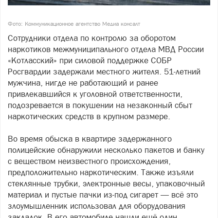
Фото: Коммуникационное агентство Медиа консалт
Сотрудники отдела по контролю за оборотом
наркотиков межмуниципального отдела МВД России
«Котласский» при силовой поддержке СОБР
Росгвардии задержали местного жителя. 51-летний
мужчина, нигде не работающий и ранее
привлекавшийся к уголовной ответственности,
подозревается в покушении на незаконный сбыт
наркотических средств в крупном размере.
Во время обыска в квартире задержанного
полицейские обнаружили несколько пакетов и банку
с веществом неизвестного происхождения,
предположительно наркотическим. Также изъяли
стеклянные трубки, электронные весы, упаковочный
материал и пустые пачки из-под сигарет — всё это
злоумышленник использовал для оборудования
закладок. В его автомобиле нашли ещё один