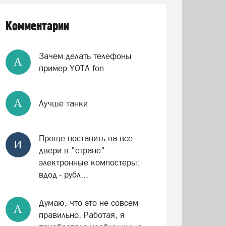
Комментарии
Зачем делать телефоны
А
пример YOTA fon
А
Лучше танки
Проще поставить на все
И
двери в "стране"
электронные компостеры:
вдод - рубл...
Думаю, что это не совсем
А
правильно. Работая, я