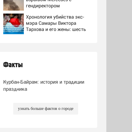
гендиректором
«Уралдронзавода» на Урале
Хронология убийства экс-
мэра Самары Виктора
Тархова и его жены: шесть
шокирующих фактов, новые
В США оценили
подробности
производство ракет в
России с производством
"Пэтриотов"
Факты
"Убил профессора страх":
Кто на самом деле виноват
в смерти ученого Зезина,
Курбан-Байрам: история и традиции
остановившего мальчишек
на поле с горохом
праздника
узнать больше фактов о городе