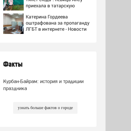
приехала в татарскую
деревню, где прошло ее
Катерина Гордеева
детство 07/08/2026 –
оштрафована за пропаганду
Новости
ЛГБТ в интернете - Новости
на Вести.ru
Людей не могут опознать:
четыре человека сгорели
заживо в страшном ДТП на
трассе 07/08/2026 –
Факты
Журналист Христофору:
Новости
блокировка морских портов
— катастрофа для Украины
Курбан-Байрам: история и традиции
праздника
узнать больше фактов о городе