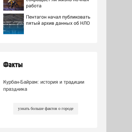
работа
Пентагон начал публиковать
пятый архив данных об НЛО
Европа не знает, что делать
с миром на Украине:
остановка боев грозит для
нее хаосом
Факты
Пропавших супругов,
уехавших отдыхать на
природу, нашли мертвыми
Курбан-Байрам: история и традиции
на заднем сиденье
автомобиля
праздника
узнать больше фактов о городе