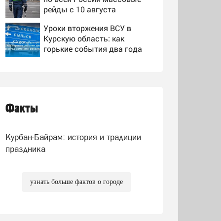
рейды с 10 августа
Уроки вторжения ВСУ в
Курскую область: как
горькие события два года
назад навсегда изменили
Когда закончится СВО на
российскую армию
Украине: Прогноз эксперта
на 2026 год, последние
новости о боевых действиях
Факты
Экс-главкома ВСУ
Залужного не пустили на
встречу Зеленского с
Курбан-Байрам: история и традиции
британским министром
праздника
узнать больше фактов о городе