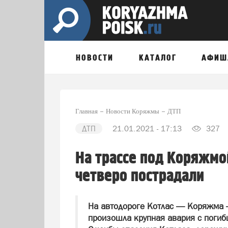
НОВОСТИ
КАТАЛОГ
АФИШ
Главная
Новости Коряжмы
ДТП
ДТП
21.01.2021 - 17:13
327
На трассе под Коряжмо
четверо пострадали
На автодороге Котлас — Коряжма 
произошла крупная авария с поги