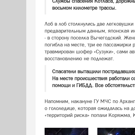
Службы спасения Котласа, дорожны
восьмом километре трассы.
Лоб в лоб столкнулись две легковушки 
предварительным данным, японская ин
- в сторону поселка Вычегодский. Же
погибла на месте, три ее пассажирки 
травмирован шофер «Сузуки», сами ав
восстановлению не подлежат.
Спасатели вытащили пострадавших
На месте происшествия работали с
помощи и ГИБДД. Все обстоятельст
Напомним, накануне ГУ МЧС по Арханг
о гололедице, которая ожидалась на д
«территорий риска» попали Коряжма, 