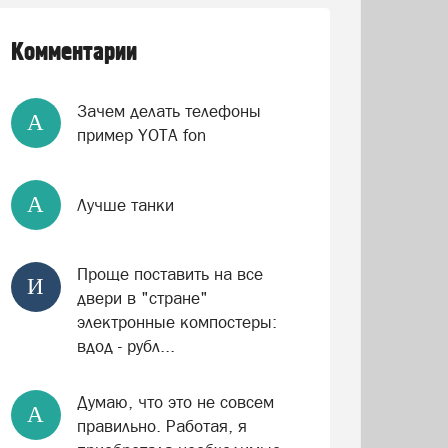
Комментарии
Зачем делать телефоны
А
пример YOTA fon
А
Лучше танки
Проще поставить на все
И
двери в "стране"
электронные компостеры:
вдод - рубл...
Думаю, что это не совсем
А
правильно. Работая, я