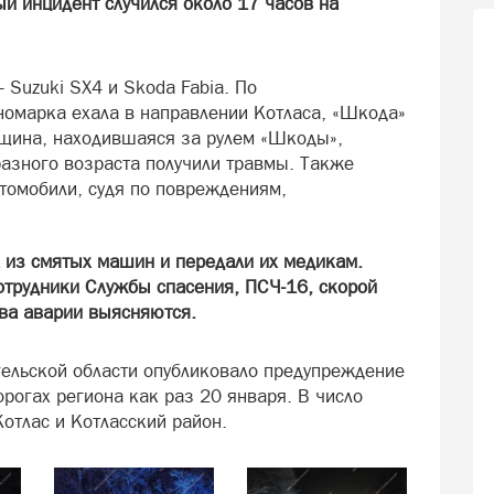
й инцидент случился около 17 часов на
- Suzuki SX4 и Skoda Fabia. По
омарка ехала в направлении Котласа, «Шкода»
нщина, находившаяся за рулем «Шкоды»,
разного возраста получили травмы. Также
томобили, судя по повреждениям,
 из смятых машин и передали их медикам.
отрудники Службы спасения, ПСЧ-16, скорой
ва аварии выясняются.
ельской области опубликовало предупреждение
орогах региона как раз 20 января. В число
Котлас и Котласский район.