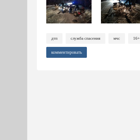
дтп
служба спасения
мчс
16+
комментировать