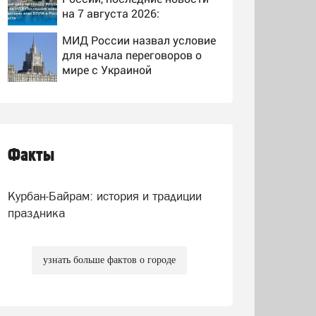
на 7 августа 2026:
последствия, атаки на
МИД России назвал условие
склады Wildberries,
для начала переговоров о
состояние пострадавших
мире с Украиной
Спасатели отказались от
эвакуации тела Натальи
Наговицыной с
семитысячника
Факты
Журналист «пожалел убийц
ученого»? Ответ Владимира
Ворсобина на отклики
Курбан-Байрам: история и традиции
читателей
праздника
узнать больше фактов о городе