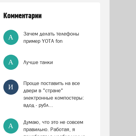
Комментарии
Зачем делать телефоны
А
пример YOTA fon
А
Лучше танки
Проще поставить на все
И
двери в "стране"
электронные компостеры:
вдод - рубл...
Думаю, что это не совсем
А
правильно. Работая, я