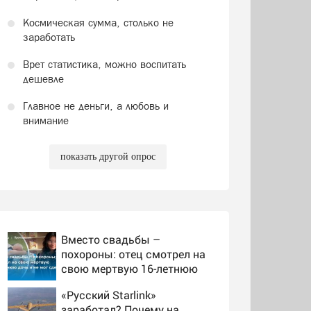
Космическая сумма, столько не
заработать
Врет статистика, можно воспитать
дешевле
Главное не деньги, а любовь и
внимание
показать другой опрос
Вместо свадьбы –
похороны: отец смотрел на
свою мертвую 16-летнюю
дочь и не мог сдержать
«Русский Starlink»
слезы
заработал? Почему на