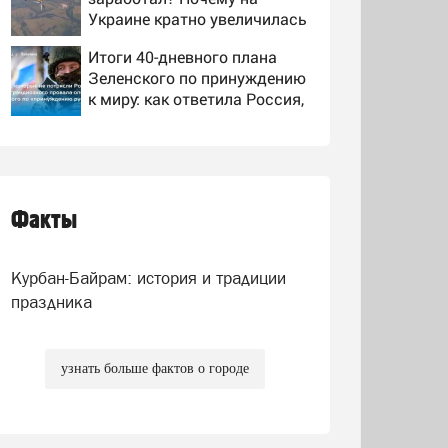
Украине кратно увеличилась
точность попаданий по
Итоги 40-дневного плана
объектам ВСУ
Зеленского по принуждению
к миру: как ответила Россия,
полный разбор провала
Масштабный удар по
операции Украины от
Одессе и портам на Украине:
военкора Коца
Последние новости,
подробности об ударах
Факты
Подарки от властей, калым
России 9 августа 2026 года
от чеченского тестя,
американские хатки: у
Курбан-Байрам: история и традиции
Пугачевой и Орбакайте
домов и квартир насчитали
праздника
на 3 млрд рублей
узнать больше фактов о городе